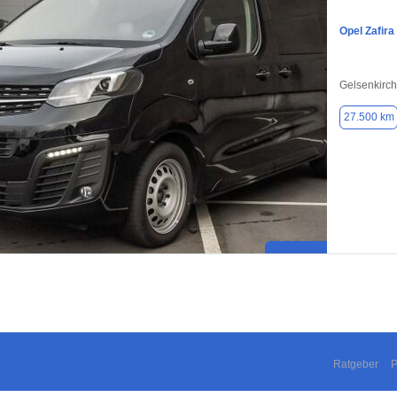
Opel Zafira 
Gelsenkirc
27.500 km
Ratgeber
P