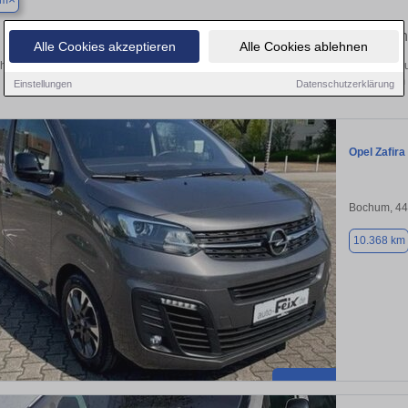
um
Finden Sie in Bochum Ihren gebraucht
Alle Cookies akzeptieren
Alle Cookies ablehnen
hen Sie in Bochum einen Opel Zafira Life Gebrauchtwagen? Entdecken Sie gebrauc
Preisklassen von privat und vom
Einstellungen
Datenschutzerklärung
Opel Zafira 
Bochum, 4
10.368 km