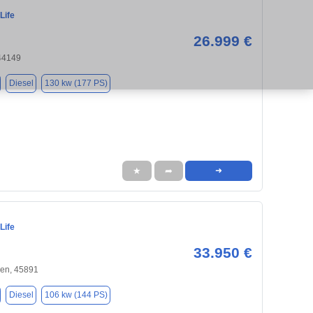
Life
26.999 €
44149
Diesel
130 kw (177 PS)
★
➦
➜
Life
33.950 €
hen, 45891
Diesel
106 kw (144 PS)