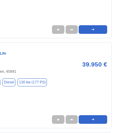
★
➦
➜
Life
39.950 €
hen, 45891
Diesel
130 kw (177 PS)
★
➦
➜