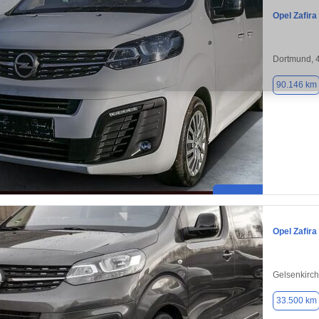
Opel Zafira 
Dortmund, 
90.146 km
Opel Zafira 
Gelsenkirc
33.500 km