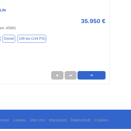
Life
35.950 €
hen, 45891
Diesel
106 kw (144 PS)
★
➦
➜
resse
Lokales
Über Uns
Impressum
Datenschutz
Cookies