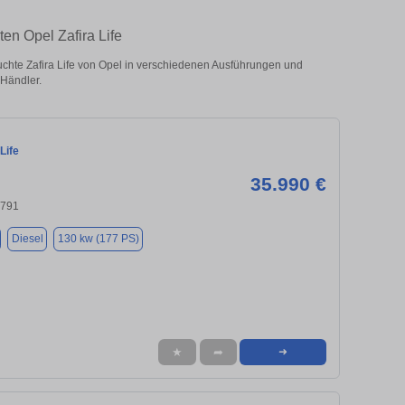
en Opel Zafira Life
hte Zafira Life von Opel in verschiedenen Ausführungen und
 Händler.
Life
35.990 €
4791
Diesel
130 kw (177 PS)
★
➦
➜