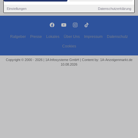
Einstellungen
Datenschutzerklärung
Ratgeber
Presse
Lokales
Über Uns
Impressum
Datenschutz
Cookies
Copyright © 2000 - 2026 | 1A Infosysteme GmbH | Content by: 1A-Anzeigenmarkt.de
10.08.2026