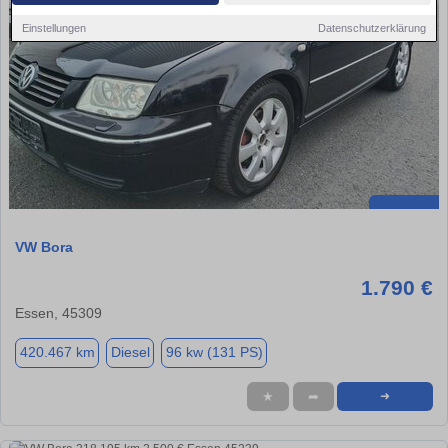
Einstellungen
Datenschutzerklärung
VW Bora
1.790 €
Essen, 45309
420.467 km
Diesel
96 kw (131 PS)
★
➦
➜