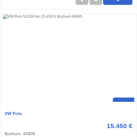
★
➦
➜
VW Polo
15.450 €
Bochum, 44805