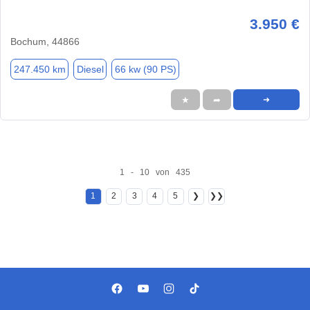
3.950 €
Bochum, 44866
247.450 km
Diesel
66 kw (90 PS)
★
➦
➜
1 - 10 von 435
1
2
3
4
5
❯
❯❯