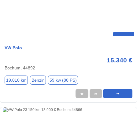
VW Polo
15.340 €
Bochum, 44892
19.010 km
Benzin
59 kw (80 PS)
★
➦
➜