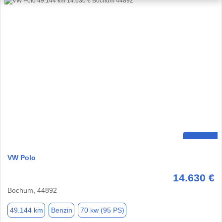
VW Polo
14.630 €
Bochum, 44892
49.144 km
Benzin
70 kw (95 PS)