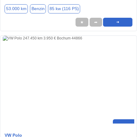
53.000 km
Benzin
85 kw (116 PS)
★
➦
➜
VW Polo