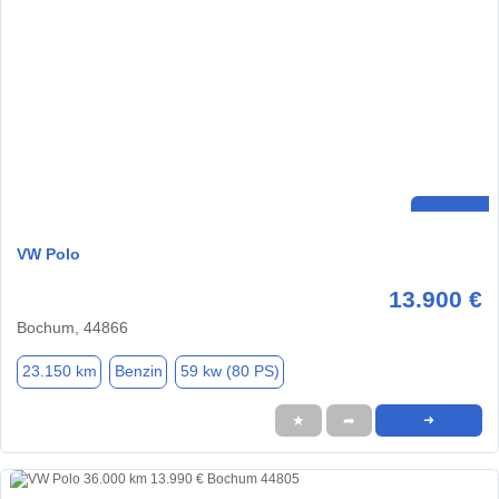
VW Polo
13.900 €
Bochum, 44866
23.150 km
Benzin
59 kw (80 PS)
★
➦
➜