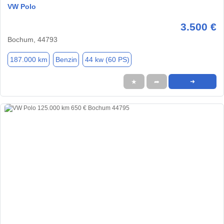
VW Polo
3.500 €
Bochum, 44793
187.000 km
Benzin
44 kw (60 PS)
★
➦
➜