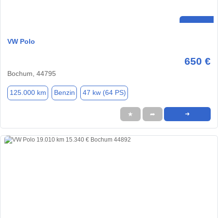
VW Polo
650 €
Bochum, 44795
125.000 km
Benzin
47 kw (64 PS)
★
➦
➜