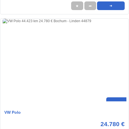
★
➦
➜
VW Polo
24.780 €