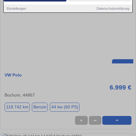
Einstellungen
Datenschutzerklärung
VW Polo
6.999 €
Bochum, 44867
118.742 km
Benzin
44 kw (60 PS)
★
➦
➜