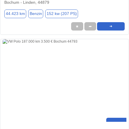
Bochum - Linden, 44879
44.423 km
Benzin
152 kw (207 PS)
★
➦
➜