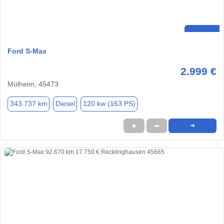
Ford S-Max
2.999 €
Mülheim, 45473
343.737 km
Diesel
120 kw (163 PS)
★
➦
➜