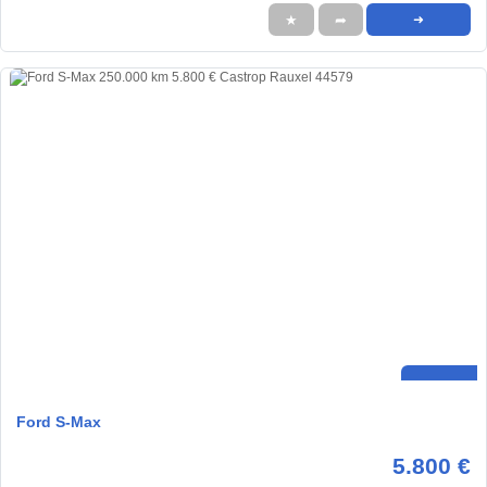
★
➦
➜
Ford S-Max
5.800 €