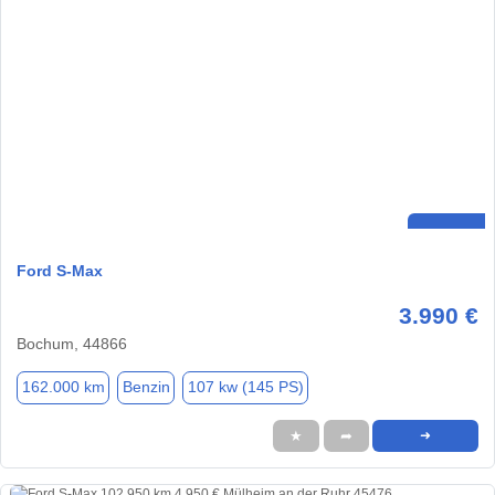
Ford S-Max
3.990 €
Bochum, 44866
162.000 km
Benzin
107 kw (145 PS)
★
➦
➜