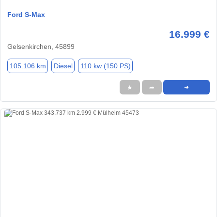
Ford S-Max
16.999 €
Gelsenkirchen, 45899
105.106 km
Diesel
110 kw (150 PS)
★
➦
➜