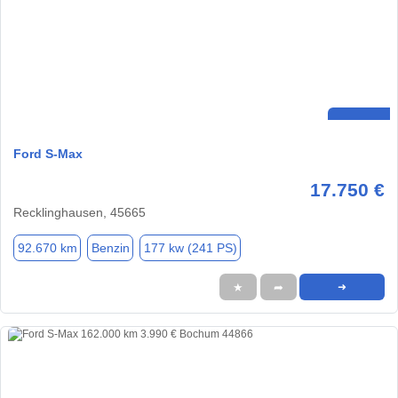
Ford S-Max
17.750 €
Recklinghausen, 45665
92.670 km
Benzin
177 kw (241 PS)
★
➦
➜