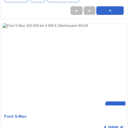
★
➦
➜
Ford S-Max
4.999 €