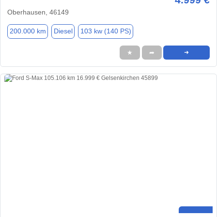
Oberhausen, 46149
200.000 km
Diesel
103 kw (140 PS)
★
➦
➜