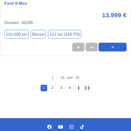
Ford S-Max
13.999 €
Dorsten, 46286
110.000 km
Benzin
121 kw (165 PS)
★
➦
➜
1 - 10 von 35
1
2
3
4
❯
❯❯