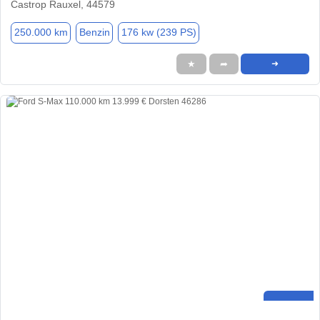
Castrop Rauxel, 44579
250.000 km
Benzin
176 kw (239 PS)
★
➦
➜