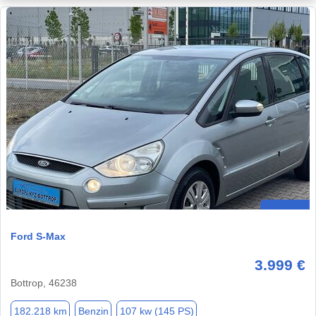
Ford S-Max
3.999 €
Bottrop, 46238
182.218 km
Benzin
107 kw (145 PS)