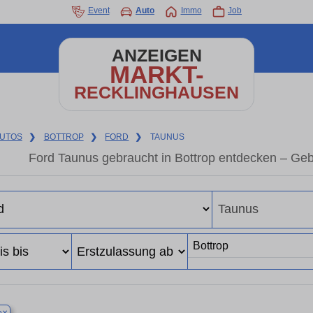
Event
Auto
Immo
Job
ANZEIGEN
MARKT-
RECKLINGHAUSEN
UTOS
❯
BOTTROP
❯
FORD
❯
TAUNUS
Ford Taunus gebraucht in Bottrop entdecken – Ge
×