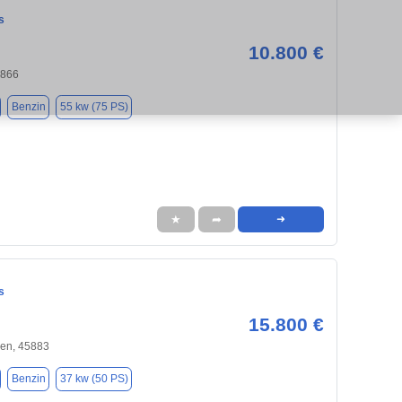
s
10.800 €
4866
Benzin
55 kw (75 PS)
★
➦
➜
s
15.800 €
hen, 45883
Benzin
37 kw (50 PS)