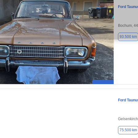
Ford Taunu
Bochum, 4
93.500 km
Ford Taunu
Gelsenkirc
75.500 km