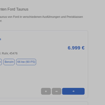
chten Ford Taunus
aunus von Ford in verschiedenen Ausführungen und Preisklassen
r.
s
6.999 €
. Ruhr, 45476
m
Benzin
66 kw (90 PS)
★
➦
➜