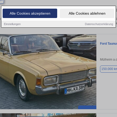
p
Finden Sie in Bottrop Ihren gebrau
Alle Cookies akzeptieren
Alle Cookies ablehnen
 Sie in Bottrop einen Ford Taunus Gebrauchtwagen? Entdecken Sie gebrauchte T
von privat und vom Händle
Einstellungen
Datenschutzerklärung
Ford Taunu
Mülheim a.d
150.000 k