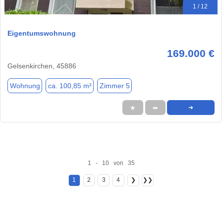
1 / 12
Eigentumswohnung
169.000 €
Gelsenkirchen, 45886
Wohnung
ca. 100,85 m²
Zimmer 5
★
➦
➜
1 - 10 von 35
1
2
3
4
❯
❯❯