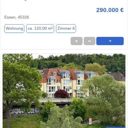
290.000 €
Essen, 45326
Wohnung
ca. 120,00 m²
Zimmer 6
★
➦
➜