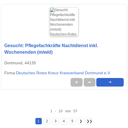
Gesucht: Pflegefachkräfte Nachtdienst inkl.
Wochenenden (m/w/d)
Dortmund, 44135
Firma:
Deutsches Rotes Kreuz Kreisverband Dortmund e.V.
★
➦
➜
1 - 10 von 57
1
2
3
4
5
❯
❯❯