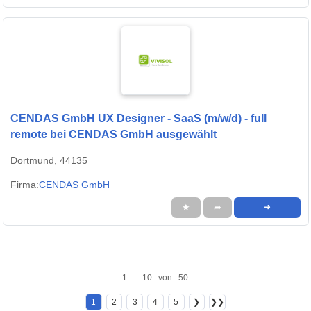
CENDAS GmbH UX Designer - SaaS (m/w/d) - full
remote bei CENDAS GmbH ausgewählt
Dortmund, 44135
Firma:
CENDAS GmbH
★
➦
➜
1 - 10 von 50
1
2
3
4
5
❯
❯❯