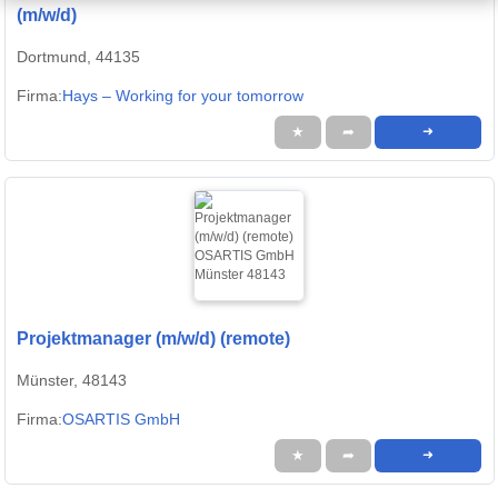
(m/w/d)
Dortmund, 44135
Firma:
Hays – Working for your tomorrow
★
➦
➜
Projektmanager (m/w/d) (remote)
Münster, 48143
Firma:
OSARTIS GmbH
★
➦
➜