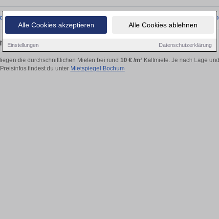
onnten wir derzeit keine passenden Objekte finden. Schauen Sie bald wieder vo
Alle Cookies akzeptieren
Alle Cookies ablehnen
g mieten in Bochum
Einstellungen
Datenschutzerklärung
iegen die durchschnittlichen Mieten bei rund
10 € /m²
Kaltmiete. Je nach Lage und 
 Preisinfos findest du unter
Mietspiegel Bochum