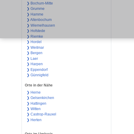
❯ Bochum-Mitte
❯ Grumme
❯ Hamme
❯ Altenbochum
❯ Wiemelhausen
❯ Hofstede
❯ Riemke
❯ Hordel
❯ Weitmar
❯ Bergen
❯ Laer
❯ Harpen
❯ Eppendorf
❯ Günnigfeld
Orte in der Nähe
❯ Herne
❯ Gelsenkirchen
❯ Hattingen
❯ Witten
❯ Castrop-Rauxel
❯ Herten