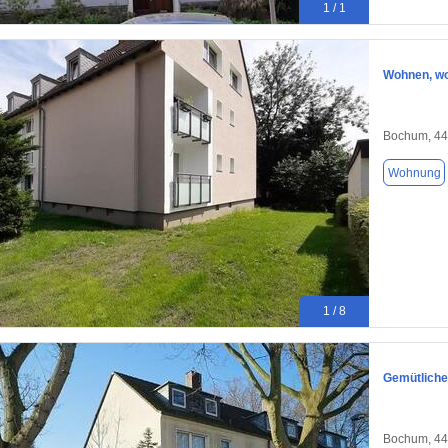
1 / 1
Wohnen, wo
Bochum, 4
Wohnung
1 / 8
Gemütliche
Bochum, 4