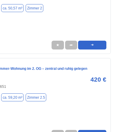
ca. 50,57 m²
Zimmer 2
★
➦
➜
Zimmer-Wohnung im 2. OG – zentral und ruhig gelegen
420 €
4651
ca. 59,20 m²
Zimmer 2.5