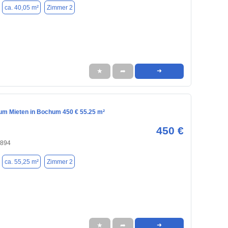
ca. 40,05 m²
Zimmer 2
★
➦
➜
m Mieten in Bochum 450 € 55.25 m²
450 €
4894
ca. 55,25 m²
Zimmer 2
★
➦
➜