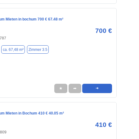
m Mieten in bochum 700 € 67.48 m²
700 €
4787
ca. 67,48 m²
Zimmer 3.5
★
➦
➜
m Mieten in Bochum 410 € 40.05 m²
410 €
4809