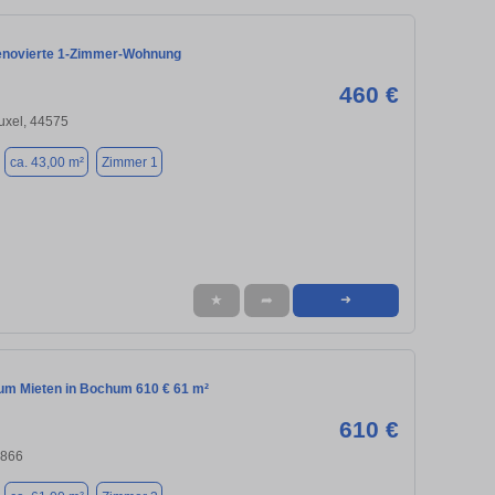
enovierte 1-Zimmer-Wohnung
460 €
uxel, 44575
ca. 43,00 m²
Zimmer 1
★
➦
➜
m Mieten in Bochum 610 € 61 m²
610 €
4866