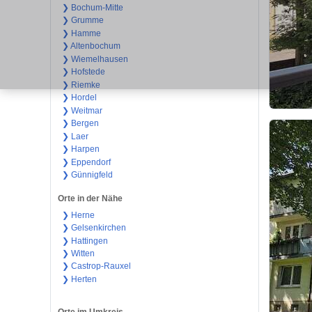
❯ Bochum-Mitte
❯ Grumme
❯ Hamme
❯ Altenbochum
❯ Wiemelhausen
❯ Hofstede
❯ Riemke
❯ Hordel
❯ Weitmar
❯ Bergen
❯ Laer
❯ Harpen
❯ Eppendorf
❯ Günnigfeld
Orte in der Nähe
❯ Herne
❯ Gelsenkirchen
❯ Hattingen
❯ Witten
❯ Castrop-Rauxel
❯ Herten