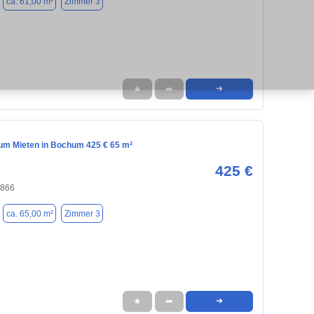
ca. 61,00 m²
Zimmer 3
★
➦
➜
m Mieten in Bochum 425 € 65 m²
425 €
4866
ca. 65,00 m²
Zimmer 3
★
➦
➜