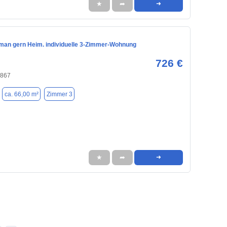
★
➦
➜
an gern Heim. individuelle 3-Zimmer-Wohnung
726 €
4867
ca. 66,00 m²
Zimmer 3
★
➦
➜