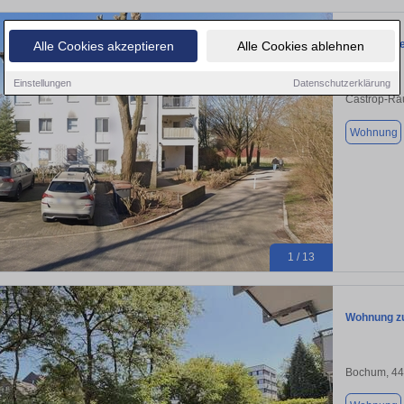
Komplett r
Alle Cookies akzeptieren
Alle Cookies ablehnen
Einstellungen
Datenschutzerklärung
Castrop-Ra
Wohnung
1 / 13
Wohnung zu
Bochum, 4