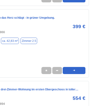
 das Herz schlägt - in grüner Umgebung.
399 €
4866
ca. 42,83 m²
Zimmer 2.5
★
➦
➜
 drei-Zimmer-Wohnung im ersten Obergeschoss in toller…
554 €
4894